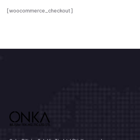
[woocommerce_checkout]