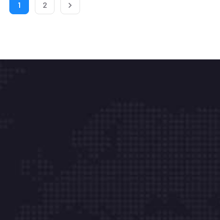
1
2
Onka Bilişim Tek.Hiz.Tic.Ltd.Şti. Kurumsal
müşterilerimizin sistem ve veri güvenliği için 7 /
24 durmaksızın çalışıyoruz. Biz işimizi severek
yapıyoruz.
Hızlı Menü