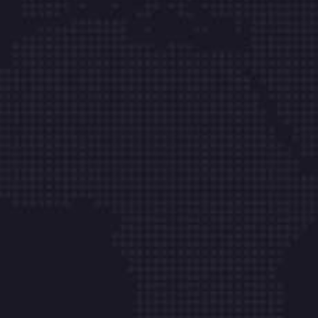
Hakkımızda
Ticari Bilgiler
Sunucu Hizmetleri
Kurumsal E-posta
Web Site Tasarım
İletişim
Aydınlı Mh. Hasan Tokatlı Sk. No:1 K/2-1 Çk Çamlı
Belde Villaları Tuzla – İstanbul